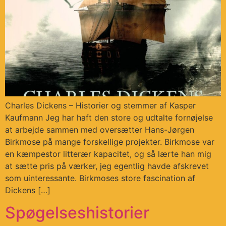
Charles Dickens – Historier og stemmer af Kasper
Kaufmann Jeg har haft den store og udtalte fornøjelse
at arbejde sammen med oversætter Hans-Jørgen
Birkmose på mange forskellige projekter. Birkmose var
en kæmpestor litterær kapacitet, og så lærte han mig
at sætte pris på værker, jeg egentlig havde afskrevet
som uinteressante. Birkmoses store fascination af
Dickens […]
Spøgelseshistorier