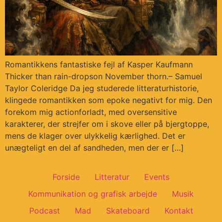
Romantikkens fantastiske fejl af Kasper Kaufmann
Thicker than rain-dropson November thorn.– Samuel
Taylor Coleridge Da jeg studerede litteraturhistorie,
klingede romantikken som epoke negativt for mig. Den
forekom mig actionforladt, med oversensitive
karakterer, der strejfer om i skove eller på bjergtoppe,
mens de klager over ulykkelig kærlighed. Det er
unægteligt en del af sandheden, men der er […]
Forside
Litteratur
Events
Kommunikation og grafisk arbejde
Musik
Podcast
Mad
Skateboard
Kontakt