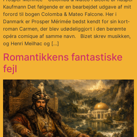
Kaufmann Det følgende er en bearbejdet udgave af mit
forord til bogen Colomba & Mateo Falcone. Her i
Danmark er Prosper Mérimée bedst kendt for sin kort­
roman Carmen, der blev udødeliggjort i den berømte
opéra comique af samme navn. Bizet skrev musikken,
og Henri Meilhac og […]
Romantikkens fantastiske
fejl