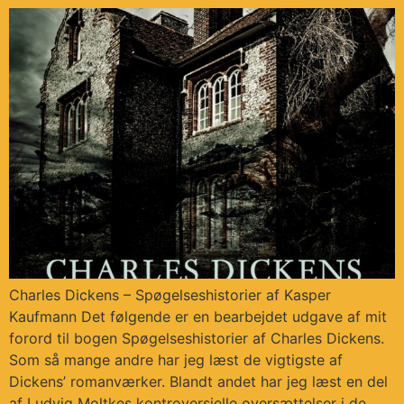
Charles Dickens – Spøgelseshistorier af Kasper
Kaufmann Det følgende er en bearbejdet udgave af mit
forord til bogen Spøgelseshistorier af Charles Dickens.
Som så mange andre har jeg læst de vigtigste af
Dickens’ romanværker. Blandt andet har jeg læst en del
af Ludvig Moltkes kontroversielle oversættelser i de