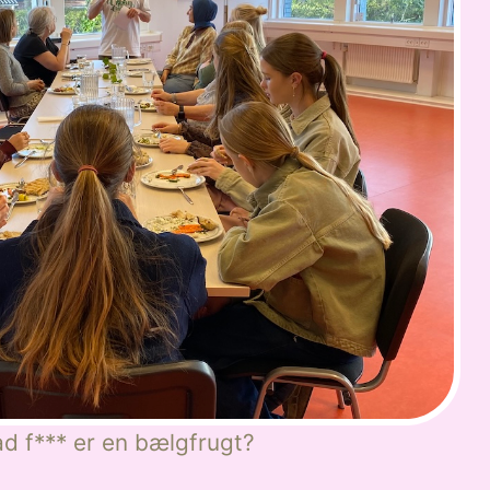
d f*** er en bælgfrugt?