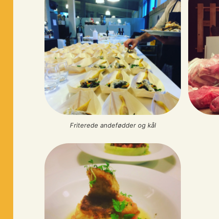
Friterede andefødder og kål