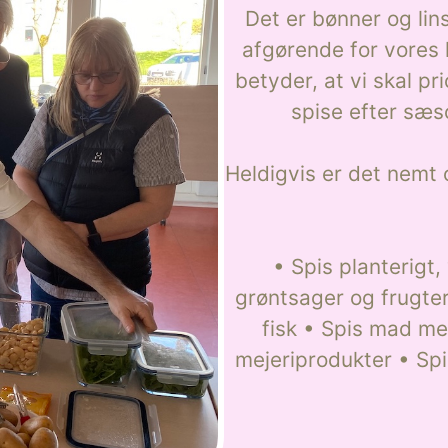
Det er bønner og lin
afgørende for vores 
betyder, at vi skal pr
spise efter sæs
Heldigvis er det nemt
• Spis planterigt,
grøntsager og frugte
fisk • Spis mad me
mejeriprodukter • Spi