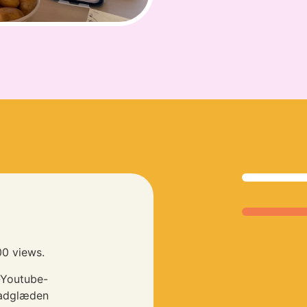
00 views.
s-Youtube-
mad­glæden