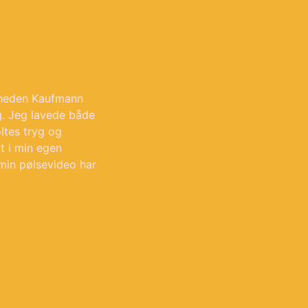
mheden Kaufmann
g. Jeg lavede både
ltes tryg og
t i min egen
min pølsevideo har