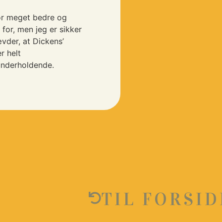
or meget bedre og
for, men jeg er sikker
ævder, at Dickens’
r helt
underholdende.
TIL FORSI