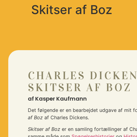
Skitser af Boz
CHARLES DICKEN
SKITSER AF BOZ
af Kasper Kaufmann
Det følgende er en bearbejdet udgave af mit f
af Boz
af Charles Dickens.
Skitser af Boz
er en samling fortællinger af Ch
samme måde som
Spøgelseshistorier
og
Histo