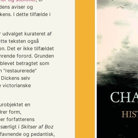
idens aviser og
ens. I dette tilfælde i
 udvalget kurateret af
tte teksten også
n. Det er ikke tilfældet
imrende forord. Grunden
 blevet betragtet som
n ”restaurerede”
 Dickens selv
e victorianske
turobjektet en
drer form,
er forfatterens
 særligt i
Skitser af Boz
tfavnende og pedantisk,