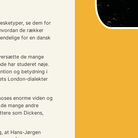
esketyper, se dem for
 hvordan de rækker
endelige for en dansk
oversætte de mange
nde har studeret nøje.
ntion og betydning i
lets London-dialekter
rkmoses enorme viden og
g de mange andre
attere som Dickens,
rg, at Hans-Jørgen