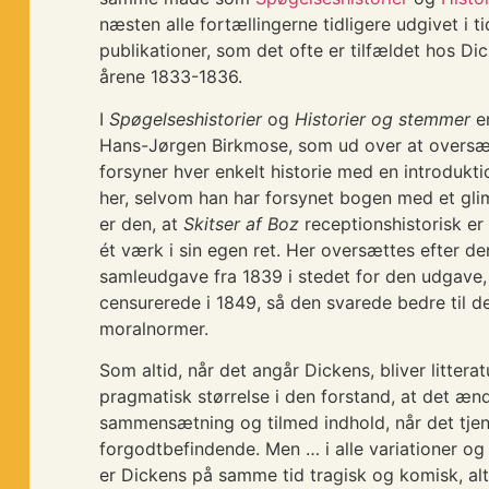
næsten alle fortællingerne tidligere udgivet i t
publikationer, som det ofte er tilfældet hos Dick
årene 1833-1836.
I
Spøgelseshistorier
og
Historier og stemmer
er
Hans-Jørgen Birkmose, som ud over at oversæ
forsyner hver enkelt historie med en introduktio
her, selvom han har forsynet bogen med et gl
er den, at
Skitser af Boz
receptionshistorisk er
ét værk i sin egen ret. Her oversættes efter de
samleudgave fra 1839 i stedet for den udgave,
censurerede i 1849, så den svarede bedre til d
moralnormer.
Som altid, når det angår Dickens, bliver littera
pragmatisk størrelse i den forstand, at det æn
sammensætning og tilmed indhold, når det tjen
forgodtbefindende. Men … i alle variationer og
er Dickens på samme tid tragisk og komisk, al