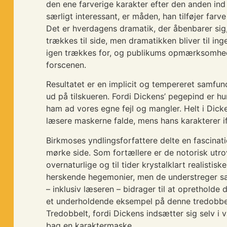
den ene farverige karakter efter den anden ind
særligt interessant, er måden, han tilføjer farve
Det er hverdagens dramatik, der åbenbarer si
trækkes til side, men dramatikken bliver til in
igen trækkes for, og publikums opmærksomhe
forscenen.
Resultatet er en implicit og tempereret samfund
ud på tilskueren. Fordi Dickens’ pegepind er hu
ham ad vores egne fejl og mangler. Helt i Dick
læsere maskerne falde, mens hans karakterer if
Birkmoses yndlingsforfattere delte en fascina
mørke side. Som fortællere er de notorisk utrov
overnaturlige og til tider krystalklart realistiske
herskende hegemonier, men de understreger sam
– inklusiv læseren – bidrager til at opretholde
et underholdende eksempel på denne tredobbe
Tredobbelt, fordi Dickens indsætter sig selv i 
bag en karaktermaske.