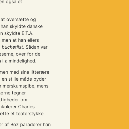
en også et
e at oversætte og
, han skyldte danske
n skyldte E.T.A.
 men at han ellers
s
bucketlist
. Sådan var
serne, over for de
 i almindelighed.
mmen med sine litterære
å en stille måde byder
in merskumspibe, mens
horne tegner
ittigheder om
nkulerer Charles
tte et teaterstykke.
ser af Boz paraderer han