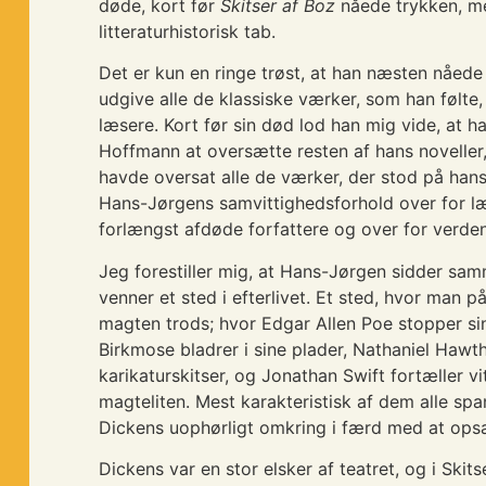
døde, kort før
Skitser af Boz
nåede trykken, m
litteraturhistorisk tab.
Det er kun en ringe trøst, at han næsten nåed
udgive alle de klassiske værker, som han følte
læsere. Kort før sin død lod han mig vide, at ha
Hoffmann at oversætte resten af hans noveller,
havde oversat alle de værker, der stod på han
Hans-Jørgens samvittighedsforhold over for læ
forlængst afdøde forfattere og over for verden
Jeg forestiller mig, at Hans-Jørgen sidder sa
venner et sted i efterlivet. Et sted, hvor man p
magten trods; hvor Edgar Allen Poe stopper s
Birkmose bladrer i sine plader, Nathaniel Hawt
karikaturskitser, og Jonathan Swift fortæller v
magteliten. Mest karakteristisk af dem alle spa
Dickens uophørligt omkring i færd med at opsæ
Dickens var en stor elsker af teatret, og i Skit