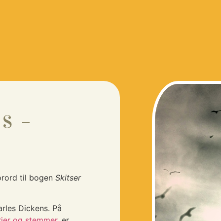
S –
orord til bogen
Skitser
arles Dickens. På
rier og stemmer
, er