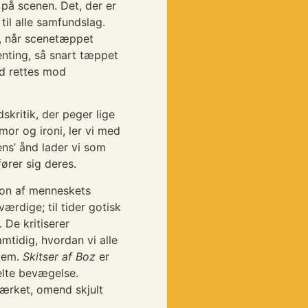
 på scenen. Det, der er
 til alle samfundslag.
g, når scenetæppet
genting, så snart tæppet
d rettes mod
skritik, der peger lige
mor og ironi, ler vi med
ens’ ånd lader vi som
ører sig deres.
tion af menneskets
ærdige; til tider gotisk
. De kritiserer
tidig, hvordan vi alle
 dem.
Skitser af Boz
er
lte bevægelse.
værket, omend skjult